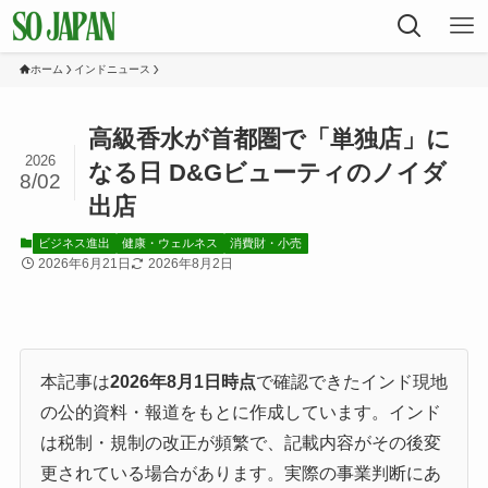
ホーム
インドニュース
高級香水が首都圏で「単独店」に
2026
なる日 D&Gビューティのノイダ
8/02
出店
ビジネス進出
健康・ウェルネス
消費財・小売
2026年6月21日
2026年8月2日
本記事は
2026年8月1日時点
で確認できたインド現地
の公的資料・報道をもとに作成しています。インド
は税制・規制の改正が頻繁で、記載内容がその後変
更されている場合があります。実際の事業判断にあ