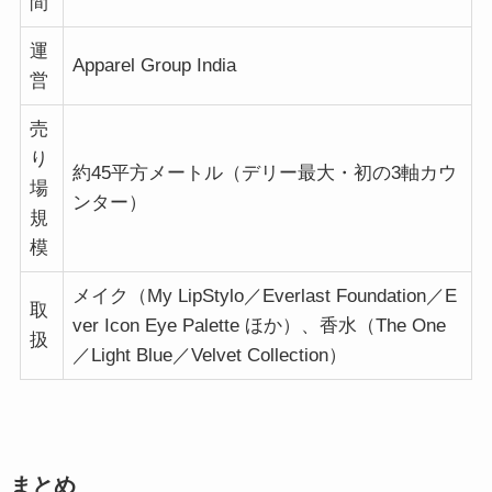
間
運
Apparel Group India
営
売
り
約45平方メートル（デリー最大・初の3軸カウ
場
ンター）
規
模
メイク（My LipStylo／Everlast Foundation／E
取
ver Icon Eye Palette ほか）、香水（The One
扱
／Light Blue／Velvet Collection）
まとめ