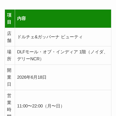
項
内容
目
店
ドルチェ&ガッバーナ ビューティ
舗
場
DLFモール・オブ・インディア 1階（ノイダ、
所
デリーNCR）
開
業
2026年6月18日
日
営
業
11:00〜22:00（月〜日）
時