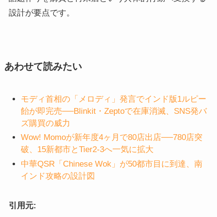
設計が要点です。
あわせて読みたい
モディ首相の「メロディ」発言でインド版1ルピー
飴が即完売──Blinkit・Zeptoで在庫消滅、SNS発バ
ズ購買の威力
Wow! Momoが新年度4ヶ月で80店出店──780店突
破、15新都市とTier2-3へ一気に拡大
中華QSR「Chinese Wok」が50都市目に到達、南
インド攻略の設計図
引用元: