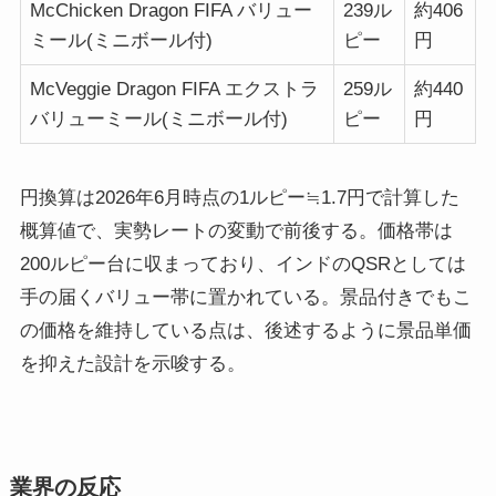
McChicken Dragon FIFA バリュー
239ル
約406
ミール(ミニボール付)
ピー
円
McVeggie Dragon FIFA エクストラ
259ル
約440
バリューミール(ミニボール付)
ピー
円
円換算は2026年6月時点の1ルピー≒1.7円で計算した
概算値で、実勢レートの変動で前後する。価格帯は
200ルピー台に収まっており、インドのQSRとしては
手の届くバリュー帯に置かれている。景品付きでもこ
の価格を維持している点は、後述するように景品単価
を抑えた設計を示唆する。
業界の反応